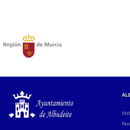
AL
His
Nue