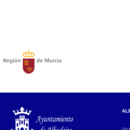
AL
His