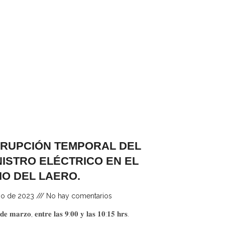
RRUPCIÓN TEMPORAL DEL
ISTRO ELÉCTRICO EN EL
IO DEL LAERO.
zo de 2023
No hay comentarios
𝐦𝐚𝐫𝐳𝐨, 𝐞𝐧𝐭𝐫𝐞 𝐥𝐚𝐬 𝟗:𝟎𝟎 𝐲 𝐥𝐚𝐬 𝟏𝟎:𝟏𝟓 𝐡𝐫𝐬.